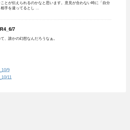
なことが伝えられるのかなと思います。意見が合わない時に「自分
手を違ってるとし ...
4_6/7
めて、誰かの幻想なんだろうなぁ。
0/9
0/11