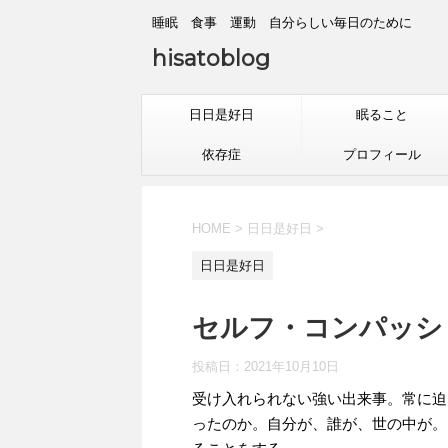
睡眠 食事 運動 自分らしい毎日のために
hisatoblog
日日是好日
眠ること
依存症
プロフィール
HOME
>
日日是好日
>
日日是好日
セルフ・コンパッション4
投稿日：
2021年10月10日
受け入れられない強い出来事。常に迫
ったのか。自分が、誰が、世の中が。