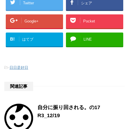
Twitter
シェア
Google+
Pocket
B!
はてブ
LINE
-
日日是好日
関連記事
自分に振り回される。の17
R3_12/19