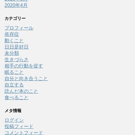
2020年4月
カテゴリー
プロフィール
依存症
動くこと
日日是好日
未分類
生きづらさ
相手の行動を促す
眠ること
自分と向き合うこと
自立する
読んだ本のこと
食べること
メタ情報
ログイン
投稿フィード
コメントフィード