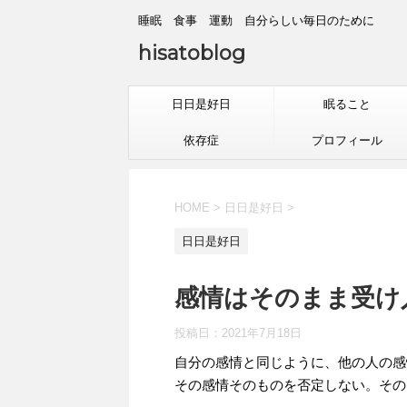
睡眠 食事 運動 自分らしい毎日のために
hisatoblog
日日是好日
眠ること
依存症
プロフィール
HOME
>
日日是好日
>
日日是好日
感情はそのまま受け入れ
投稿日：
2021年7月18日
自分の感情と同じように、他の人の感
その感情そのものを否定しない。その