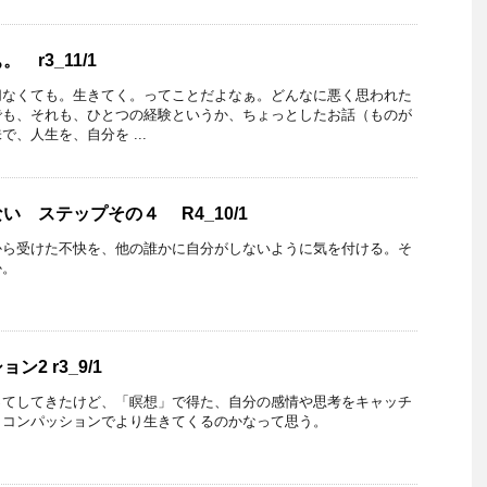
r3_11/1
切なくても。生きてく。ってことだよなぁ。どんなに悪く思われた
でも、それも、ひとつの経験というか、ちょっとしたお話（ものが
、人生を、自分を ...
い ステップその４ R4_10/1
から受けた不快を、他の誰かに自分がしないように気を付ける。そ
か。
2 r3_9/1
ってしてきたけど、「瞑想」で得た、自分の感情や思考をキャッチ
・コンパッションでより生きてくるのかなって思う。