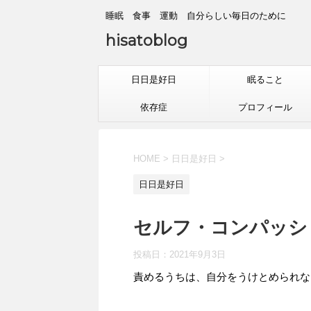
睡眠 食事 運動 自分らしい毎日のために
hisatoblog
日日是好日
眠ること
依存症
プロフィール
HOME
>
日日是好日
>
日日是好日
セルフ・コンパッション
投稿日：
2021年9月3日
責めるうちは、自分をうけとめられな