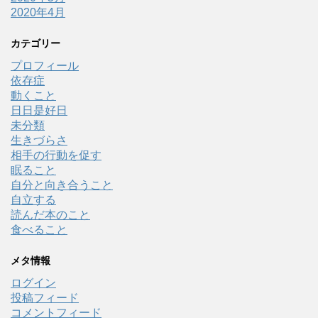
2020年4月
カテゴリー
プロフィール
依存症
動くこと
日日是好日
未分類
生きづらさ
相手の行動を促す
眠ること
自分と向き合うこと
自立する
読んだ本のこと
食べること
メタ情報
ログイン
投稿フィード
コメントフィード