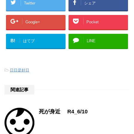
Twitter
シェア
Google+
Pocket
B!
はてブ
LINE
-
日日是好日
関連記事
死が身近 R4_6/10