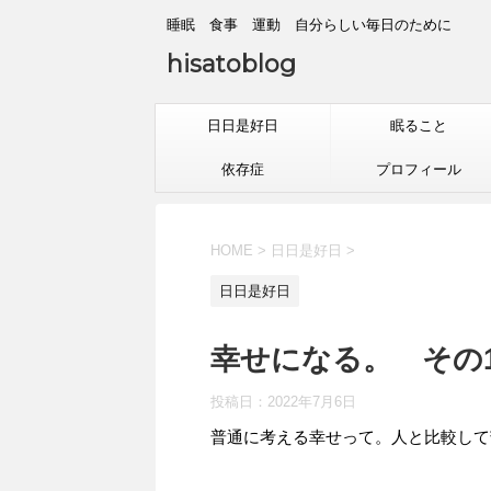
睡眠 食事 運動 自分らしい毎日のために
hisatoblog
日日是好日
眠ること
依存症
プロフィール
HOME
>
日日是好日
>
日日是好日
幸せになる。 その10
投稿日：
2022年7月6日
普通に考える幸せって。人と比較して