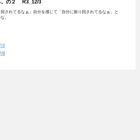
の２ R3_12/3
り回されてるなぁ」自分を感じて「自分に振り回されてるなぁ」と
かな。
/3
/8