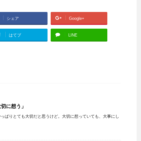
シェア
Google+
!
はてブ
LINE
大切に想う」
やっぱりとても大切だと思うけど。大切に想っていても、大事にし