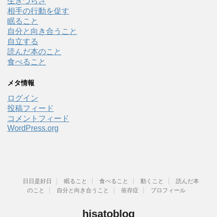
生きづらさ
相手の行動を促す
眠ること
自分と向き合うこと
自立する
読んだ本のこと
食べること
メタ情報
ログイン
投稿フィード
コメントフィード
WordPress.org
日日是好日
眠ること
食べること
動くこと
読んだ本
のこと
自分と向き合うこと
依存症
プロフィール
hisatoblog