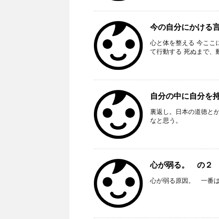
今の自分にかける言葉
心と体を整える 今ここ
て行動する 死ぬまで、
自分の中に自分を持っ
裏返し。日本の道徳と
なと思う。
心が弱る。 の２ R
心が弱る原因。 一番