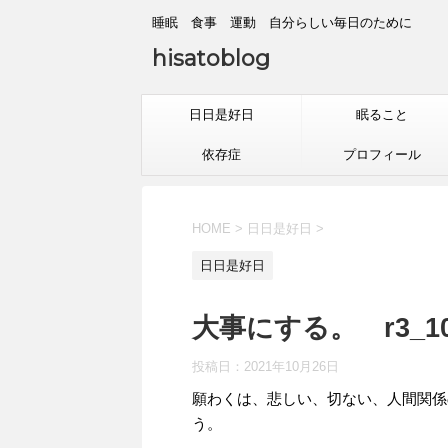
睡眠 食事 運動 自分らしい毎日のために
hisatoblog
日日是好日
眠ること
依存症
プロフィール
HOME
>
日日是好日
>
日日是好日
大事にする。 r3_10
投稿日：
2021年10月26日
願わくは、悲しい、切ない、人間関係
う。