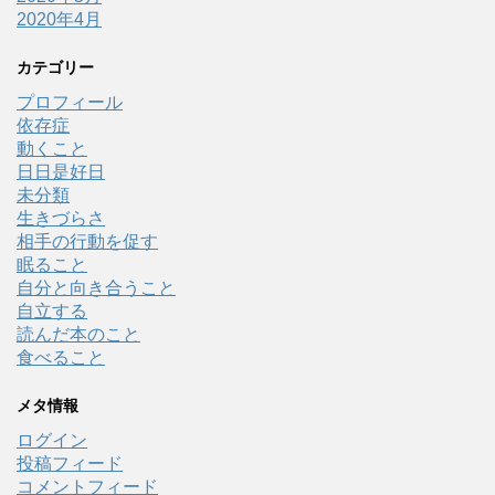
2020年4月
カテゴリー
プロフィール
依存症
動くこと
日日是好日
未分類
生きづらさ
相手の行動を促す
眠ること
自分と向き合うこと
自立する
読んだ本のこと
食べること
メタ情報
ログイン
投稿フィード
コメントフィード