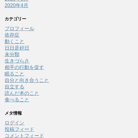
2020年4月
カテゴリー
プロフィール
依存症
動くこと
日日是好日
未分類
生きづらさ
相手の行動を促す
眠ること
自分と向き合うこと
自立する
読んだ本のこと
食べること
メタ情報
ログイン
投稿フィード
コメントフィード