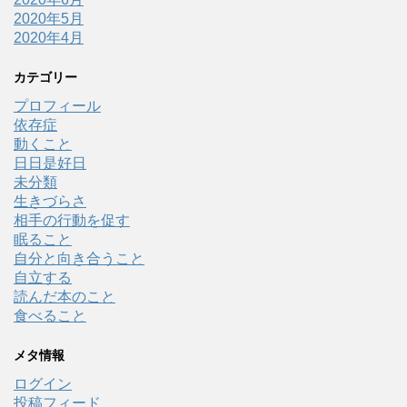
2020年5月
2020年4月
カテゴリー
プロフィール
依存症
動くこと
日日是好日
未分類
生きづらさ
相手の行動を促す
眠ること
自分と向き合うこと
自立する
読んだ本のこと
食べること
メタ情報
ログイン
投稿フィード